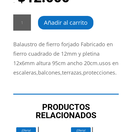
precio
precio
$
14.000
original
actual
era:
es:
F03
$14.000.
$12.000.
Añadir al carrito
cantidad
Balaustro de fierro forjado Fabricado en
fierro cuadrado de 12mm y pletina
12x6mm altura 95cm ancho 20cm.usos en
escaleras,balcones,terrazas,protecciones.
PRODUCTOS
RELACIONADOS
¡Oferta!
¡Oferta!