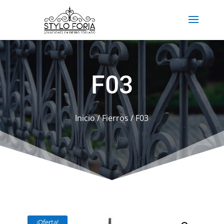
F03
Inicio
/
Fierros
/ F03
¡Oferta!